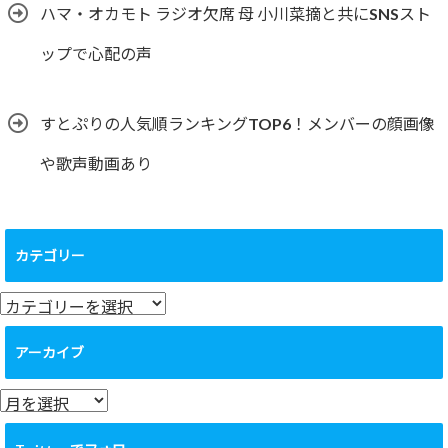
ハマ・オカモト ラジオ欠席 母 小川菜摘と共にSNSスト
ップで心配の声
すとぷりの人気順ランキングTOP6！メンバーの顔画像
や歌声動画あり
カテゴリー
カ
テ
ゴ
アーカイブ
リ
ー
ア
ー