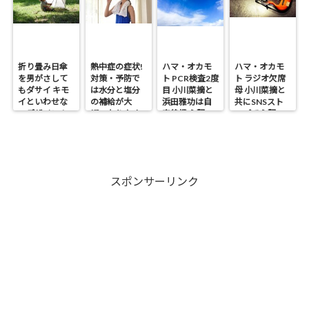
折り畳み日傘
熱中症の症状!
ハマ・オカモ
ハマ・オカモ
を男がさして
対策・予防で
ト PCR検査2度
ト ラジオ欠席
もダサイ キモ
は水分と塩分
目 小川菜摘と
母 小川菜摘と
イといわせな
の補給が大
浜田雅功は自
共にSNSスト
いデザイン！
切・なりやす
宅待機 心配の
ップで心配の
い人は?
声
声
スポンサーリンク