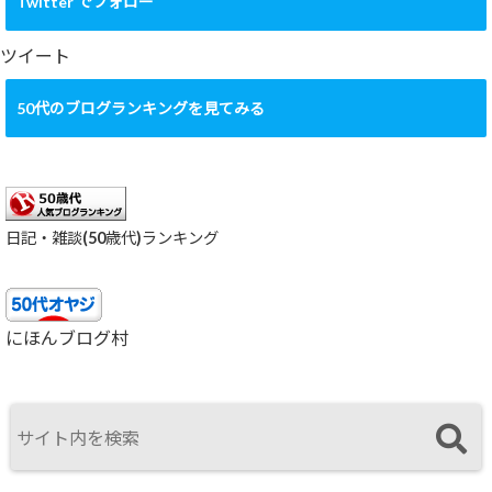
カ
Twitter でフォロー
イ
ブ
ツイート
50代のブログランキングを見てみる
日記・雑談(50歳代)ランキング
にほんブログ村