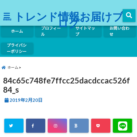
トレンド情報お届けブ
ログ
menu
プロフィー
サイトマッ
お問い合わ
ホーム
ル
プ
せ
プライバシ
ーポリシー
ホーム
84c65c748fe7ffcc25dacdccac526f
84_s
2019年2月20日