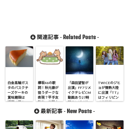
Related Posts
関連記事 -
-
白金高輪ガス
欅坂46の歌
「森田望智が
TWICEのジヒ
タのバスクチ
詞！秋元康が
出演」FF7リメ
ョが情熱大陸
ーズケーキの
狙うダークな
イクテレビCM
に出演「TT」
賞味期限は
表現？平手友
動画あり27時
はフィリピン
通販で買え
梨奈の表現力
間テレビで放
で放送禁
る！
送
止！？
New Posts
最新記事 -
-