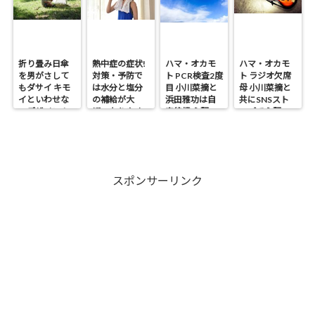
折り畳み日傘
熱中症の症状!
ハマ・オカモ
ハマ・オカモ
を男がさして
対策・予防で
ト PCR検査2度
ト ラジオ欠席
もダサイ キモ
は水分と塩分
目 小川菜摘と
母 小川菜摘と
イといわせな
の補給が大
浜田雅功は自
共にSNSスト
いデザイン！
切・なりやす
宅待機 心配の
ップで心配の
い人は?
声
声
スポンサーリンク