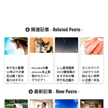
Related Posts
関連記事 -
-
あやまん監督
Nosukeの妻
しし座流星群
カニカマハナ
12年ぶりの彼
misono炎上覚
2019愛知県の
コはマツコの
氏は誰？舌の
悟のセクシー
おすすめの場
知らない世界
長さはギネス
グラビア！
所や名古屋の
に出演！本名
級だ!動画あり
穴場スポット
や経歴は？
New Posts
最新記事 -
-