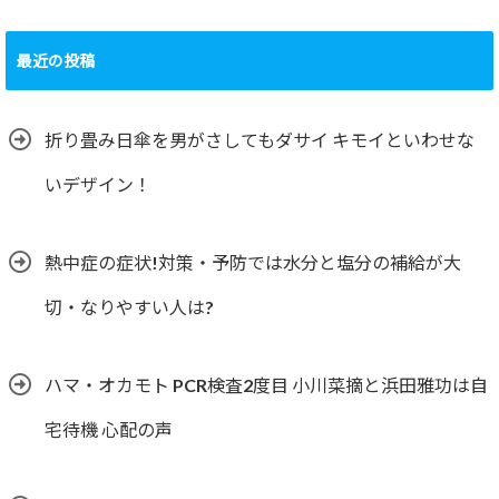
最近の投稿
折り畳み日傘を男がさしてもダサイ キモイといわせな
いデザイン！
熱中症の症状!対策・予防では水分と塩分の補給が大
切・なりやすい人は?
ハマ・オカモト PCR検査2度目 小川菜摘と浜田雅功は自
宅待機 心配の声