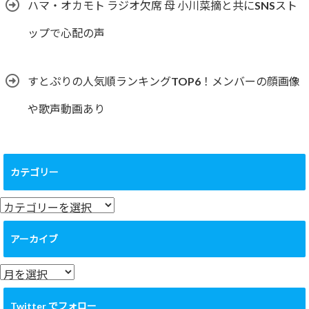
ハマ・オカモト ラジオ欠席 母 小川菜摘と共にSNSスト
ップで心配の声
すとぷりの人気順ランキングTOP6！メンバーの顔画像
や歌声動画あり
カテゴリー
カ
テ
ゴ
アーカイブ
リ
ー
ア
ー
カ
Twitter でフォロー