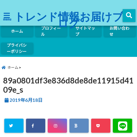
トレンド情報お届けブ
ログ
menu
プロフィー
サイトマッ
お問い合わ
ホーム
ル
プ
せ
プライバシ
ーポリシー
ホーム
89a0801df3e836d8de8de11915d41
09e_s
2019年6月18日