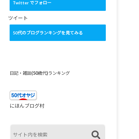
カ
Twitter でフォロー
イ
ブ
ツイート
50代のブログランキングを見てみる
日記・雑談(50歳代)ランキング
にほんブログ村