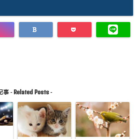
Related Posts
事 -
-