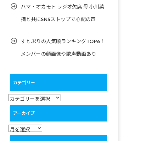
ハマ・オカモト ラジオ欠席 母 小川菜
摘と共にSNSストップで心配の声
すとぷりの人気順ランキングTOP6！
メンバーの顔画像や歌声動画あり
カテゴリー
カ
テ
ゴ
アーカイブ
リ
ー
ア
ー