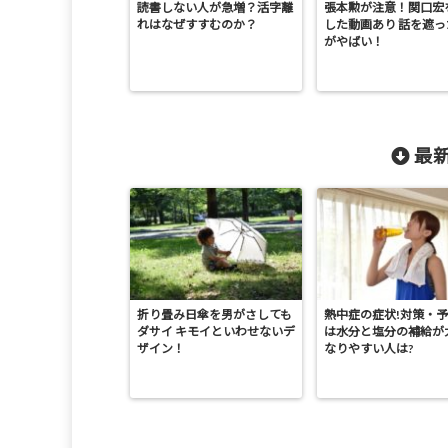
読書しない人が急増？活字離
張本勲が注意！関口宏
れはなぜすすむのか？
した動画あり 話を遮
がやばい！
最新
折り畳み日傘を男がさしても
熱中症の症状!対策・
ダサイ キモイといわせないデ
は水分と塩分の補給が
ザイン！
なりやすい人は?