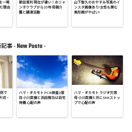
を一喝
新田恵利 現在が凄い！おニャ
山下智久のおやすみ写真のイ
った理由
ン子クラブから35年 母親介
ンスタ画像あり!女性も羨む
護と講演活動
美形顔がやばい!
New Posts
記事 -
-
予防で
ハマ・オカモト PCR検査2度
ハマ・オカモト ラジオ欠席
大切・
目 小川菜摘と浜田雅功は自宅
母 小川菜摘と共にSNSストッ
待機 心配の声
プで心配の声