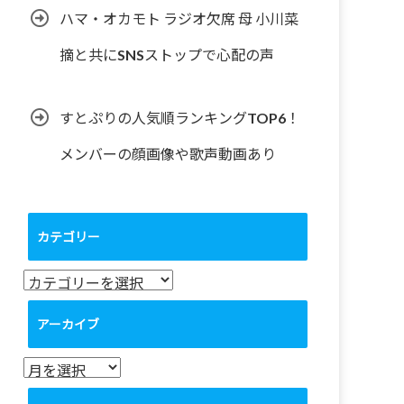
ハマ・オカモト ラジオ欠席 母 小川菜
摘と共にSNSストップで心配の声
すとぷりの人気順ランキングTOP6！
メンバーの顔画像や歌声動画あり
カテゴリー
カ
テ
ゴ
アーカイブ
リ
ー
ア
ー