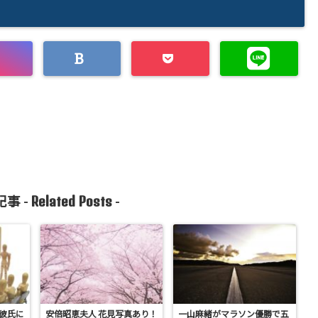
Related Posts
事 -
-
 彼氏に
安倍昭恵夫人 花見写真あり！
一山麻緒がマラソン優勝で五