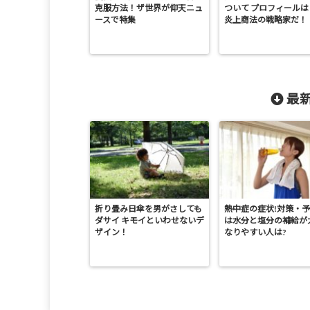
克服方法！ザ世界が仰天ニュ
ついて プロフィールは
ースで特集
炎上商法の戦略家だ！
最新
折り畳み日傘を男がさしても
熱中症の症状!対策・
ダサイ キモイといわせないデ
は水分と塩分の補給が
ザイン！
なりやすい人は?