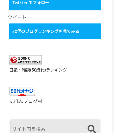
カ
Twitter でフォロー
イ
ブ
ツイート
50代のブログランキングを見てみる
日記・雑談(50歳代)ランキング
にほんブログ村