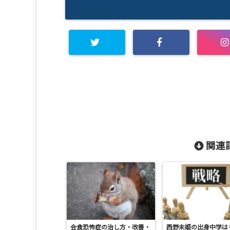
関連記
会食恐怖症の治し方・改善・
西野未姫の出身中学は