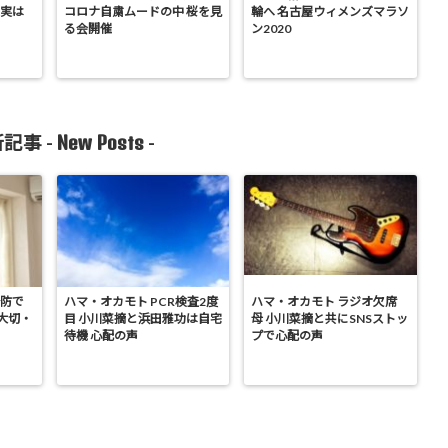
 実は
コロナ自粛ムードの中 桜を見
輪へ 名古屋ウィメンズマラソ
る会開催
ン2020
New Posts
記事 -
-
予防で
ハマ・オカモト PCR検査2度
ハマ・オカモト ラジオ欠席
大切・
目 小川菜摘と浜田雅功は自宅
母 小川菜摘と共にSNSストッ
待機 心配の声
プで心配の声