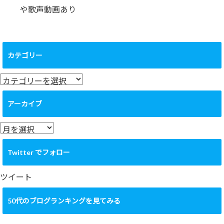
や歌声動画あり
カテゴリー
カ
テ
ゴ
アーカイブ
リ
ー
ア
ー
カ
Twitter でフォロー
イ
ブ
ツイート
50代のブログランキングを見てみる