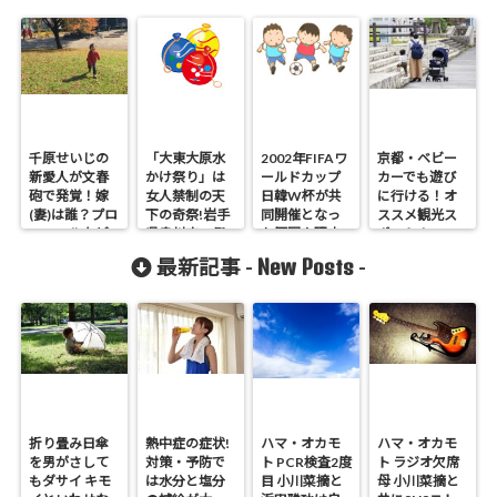
千原せいじの
「大東大原水
2002年FIFAワ
京都・ベビー
新愛人が文春
かけ祭り」は
ールドカップ
カーでも遊び
砲で発覚！嫁
女人禁制の天
日韓W杯が共
に行ける！オ
(妻)は誰？プロ
下の奇祭!岩手
同開催となっ
ススメ観光ス
フィールなど
県奥州市の祭
た原因や理由
ポット！
り
New Posts
最新記事 -
-
折り畳み日傘
熱中症の症状!
ハマ・オカモ
ハマ・オカモ
を男がさして
対策・予防で
ト PCR検査2度
ト ラジオ欠席
もダサイ キモ
は水分と塩分
目 小川菜摘と
母 小川菜摘と