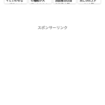
イといわせな
の補給が大
浜田雅功は自
共にSNSスト
いデザイン！
切・なりやす
宅待機 心配の
ップで心配の
い人は?
声
声
スポンサーリンク